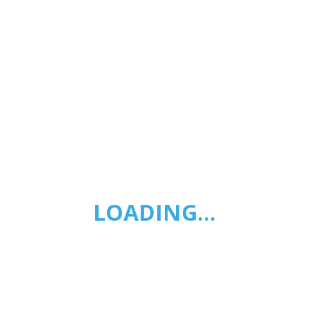
nal das Artes da Madeira
ENTIDADE: Conservatório - E
s a receção do comprovativo de pagamento, para o emai
 até ao dia 30 de setembro de 2025.
LOADING…